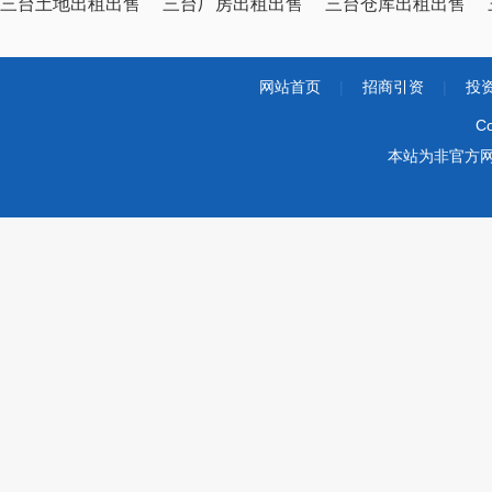
三台土地出租出售
三台厂房出租出售
三台仓库出租出售
网站首页
|
招商引资
|
投
Co
本站为非官方