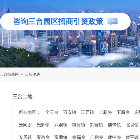
咨询三台园区招商引资政策
三台招商网
>
三台 仓库
三台土地
所在地区：
全三台
万安镇
三元镇
上新乡
下新乡
东
云同乡
光辉镇
八洞镇
凯河镇
刘营镇
前锋镇
北坝镇
安居镇
宝泉乡
富顺镇
幸福乡
广利乡
建中乡
建平镇