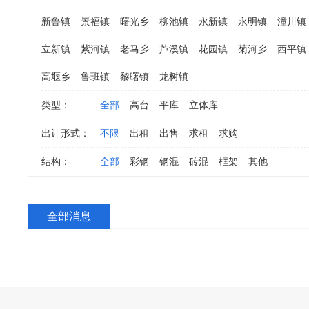
新鲁镇
景福镇
曙光乡
柳池镇
永新镇
永明镇
潼川镇
立新镇
紫河镇
老马乡
芦溪镇
花园镇
菊河乡
西平镇
高堰乡
鲁班镇
黎曙镇
龙树镇
类型：
全部
高台
平库
立体库
出让形式：
不限
出租
出售
求租
求购
结构：
全部
彩钢
钢混
砖混
框架
其他
全部消息